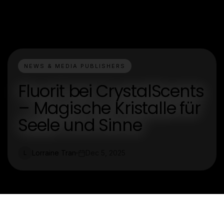
NEWS & MEDIA PUBLISHERS
Fluorit bei CrystalScents
– Magische Kristalle für
Seele und Sinne
Lorraine Tran
Dec 5, 2025
L