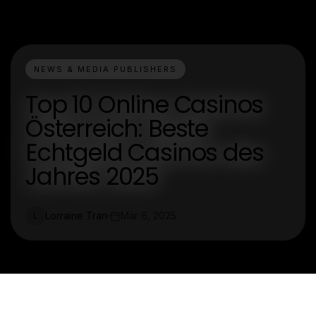
NEWS & MEDIA PUBLISHERS
Top 10 Online Casinos
Österreich: Beste
Echtgeld Casinos des
Jahres 2025
Lorraine Tran
Mar 6, 2025
L