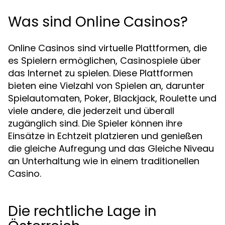
Was sind Online Casinos?
Online Casinos sind virtuelle Plattformen, die
es Spielern ermöglichen, Casinospiele über
das Internet zu spielen. Diese Plattformen
bieten eine Vielzahl von Spielen an, darunter
Spielautomaten, Poker, Blackjack, Roulette und
viele andere, die jederzeit und überall
zugänglich sind. Die Spieler können ihre
Einsätze in Echtzeit platzieren und genießen
die gleiche Aufregung und das Gleiche Niveau
an Unterhaltung wie in einem traditionellen
Casino.
Die rechtliche Lage in