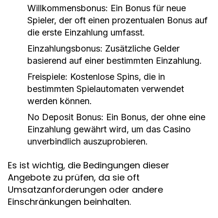
Willkommensbonus:
Ein Bonus für neue
Spieler, der oft einen prozentualen Bonus auf
die erste Einzahlung umfasst.
Einzahlungsbonus:
Zusätzliche Gelder
basierend auf einer bestimmten Einzahlung.
Freispiele:
Kostenlose Spins, die in
bestimmten Spielautomaten verwendet
werden können.
No Deposit Bonus:
Ein Bonus, der ohne eine
Einzahlung gewährt wird, um das Casino
unverbindlich auszuprobieren.
Es ist wichtig, die Bedingungen dieser
Angebote zu prüfen, da sie oft
Umsatzanforderungen oder andere
Einschränkungen beinhalten.