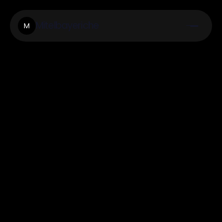
Mitelbayeriche
M