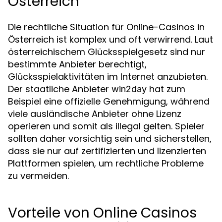
Österreich
Die rechtliche Situation für Online-Casinos in
Österreich ist komplex und oft verwirrend. Laut
österreichischem Glücksspielgesetz sind nur
bestimmte Anbieter berechtigt,
Glücksspielaktivitäten im Internet anzubieten.
Der staatliche Anbieter
hat zum
win2day
Beispiel eine offizielle Genehmigung, während
viele ausländische Anbieter ohne Lizenz
operieren und somit als illegal gelten. Spieler
sollten daher vorsichtig sein und sicherstellen,
dass sie nur auf zertifizierten und lizenzierten
Plattformen spielen, um rechtliche Probleme
zu vermeiden.
Vorteile von Online Casinos