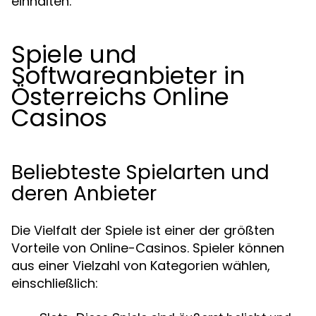
einhalten.
Spiele und
Softwareanbieter in
Österreichs Online
Casinos
Beliebteste Spielarten und
deren Anbieter
Die Vielfalt der Spiele ist einer der größten
Vorteile von Online-Casinos. Spieler können
aus einer Vielzahl von Kategorien wählen,
einschließlich: