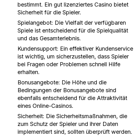
bestimmt. Ein gut lizenziertes Casino bietet
Sicherheit für die Spieler.
Spielangebot:
Die Vielfalt der verfügbaren
Spiele ist entscheidend für die Spielqualität
und das Gesamterlebnis.
Kundensupport:
Ein effektiver Kundenservice
ist wichtig, um sicherzustellen, dass Spieler
bei Fragen oder Problemen schnell Hilfe
erhalten.
Bonusangebote:
Die Höhe und die
Bedingungen der Bonusangebote sind
ebenfalls entscheidend für die Attraktivität
eines Online-Casinos.
Sicherheit:
Die Sicherheitsmaßnahmen, die
zum Schutz der Spieler und ihrer Daten
implementiert sind, sollten überprüft werden.