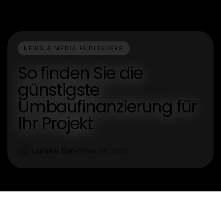
NEWS & MEDIA PUBLISHERS
So finden Sie die
günstigste
Umbaufinanzierung für
Ihr Projekt
Lorraine Tran
Feb 24, 2025
L