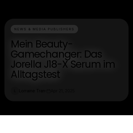
NEWS & MEDIA PUBLISHERS
Mein Beauty-
Gamechanger: Das
Jorella J18-X Serum im
Alltagstest
Lorraine Tran
Apr 21, 2025
L