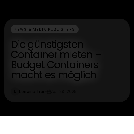
NEWS & MEDIA PUBLISHERS
Die günstigsten
Container mieten –
Budget Containers
macht es möglich
Lorraine Tran
Apr 28, 2025
L