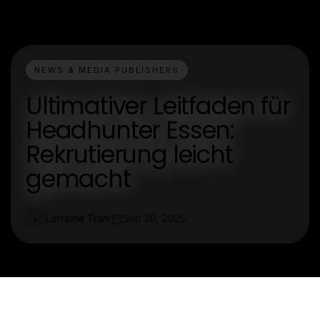
NEWS & MEDIA PUBLISHERS
Ultimativer Leitfaden für
Headhunter Essen:
Rekrutierung leicht
gemacht
Lorraine Tran
Sep 30, 2025
L