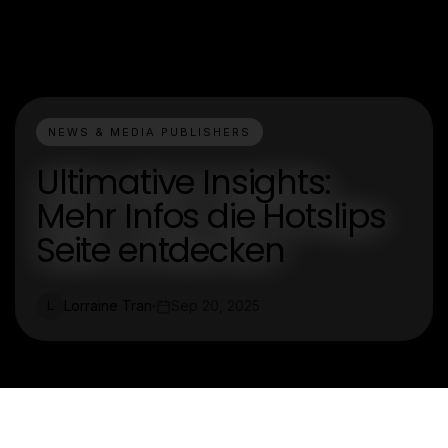
NEWS & MEDIA PUBLISHERS
Ultimative Insights:
Mehr Infos die Hotslips
Seite entdecken
Lorraine Tran
Sep 20, 2025
L