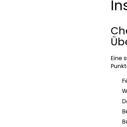
In
Che
Üb
Eine 
Punkt
F
W
D
B
B