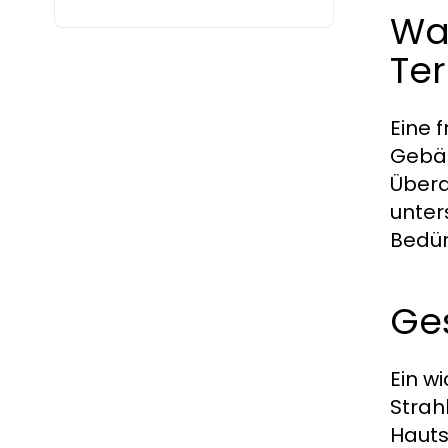
Was
Te
Eine 
Gebäu
Überd
unter
Bedür
Ges
Ein w
Strah
Hauts