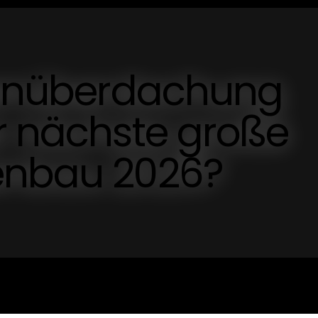
ssenüberdachung
r nächste große
enbau 2026?