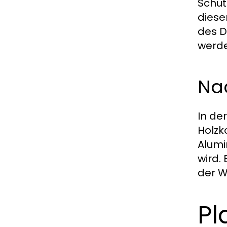
Schut
diese
des D
werde
Nac
In de
Holzk
Alumi
wird.
der W
Pl