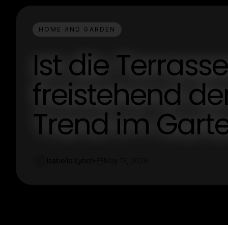
HOME AND GARDEN
Ist die Terra
freistehend de
Trend im Gart
Isabelle Lynch
May 13, 2026
I