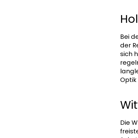
Hol
Bei d
der R
sich 
regel
langl
Optik
Wi
Die W
freis