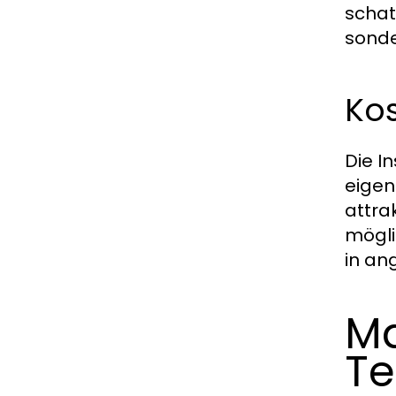
schat
sonde
Kos
Die I
eigen
attra
mögli
in an
Ma
Te