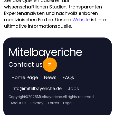
Seriöse Quellen basieren auf
wissenschaftlichen Studien, transparenten
Expertenanalysen und nachvollziehbaren
medizinischen Fakten. Unsere
ist Ihre
Website
ultimative Informationsquelle.
Mitelbayeriche
Contact us
Home Page
News
FAQs
Jobs
info
@
mitelbayeriche.de
Copyright
©
2026
Mitelbayeriche
.
All rights reserved
About Us
Privacy
Terms
Legal