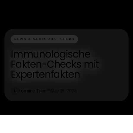
NEWS & MEDIA PUBLISHERS
Immunologische
Fakten-Checks mit
Expertenfakten
Lorraine Tran
May 16, 2026
L