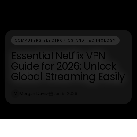
COMPUTERS ELECTRONICS AND TECHNOLOGY
Essential Netflix VPN
Guide for 2026: Unlock
Global Streaming Easily
Morgan Davis
Jan 9, 2026
M