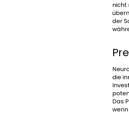
nicht
überm
der S
währe
Pre
Neuro
die i
Inves
poten
Das P
wenn 