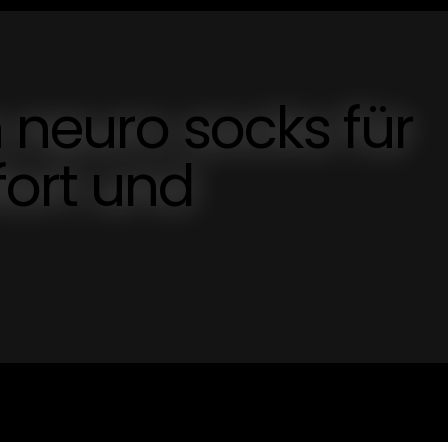
n neuro socks für
ort und