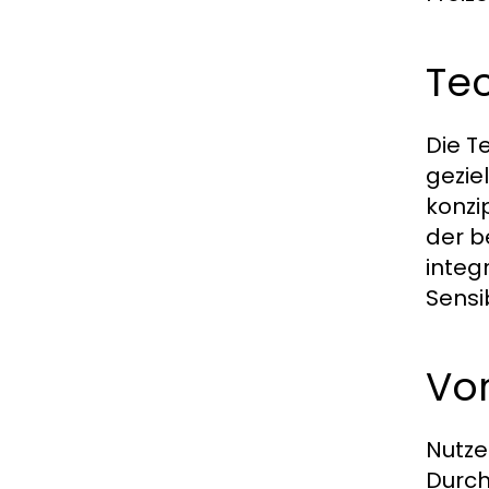
Tec
Die T
gezie
konzi
der b
integr
Sensi
Vor
Nutze
Durch