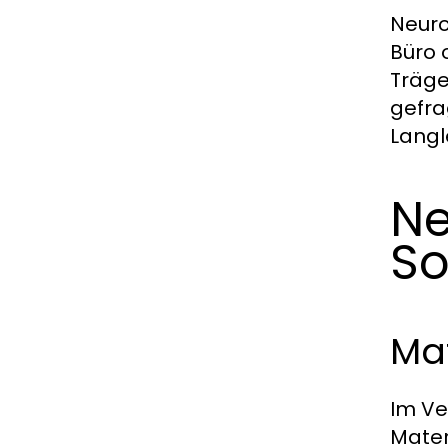
Neuro
Büro 
Träge
gefra
Langl
Ne
S
Mat
Im Ve
Mater