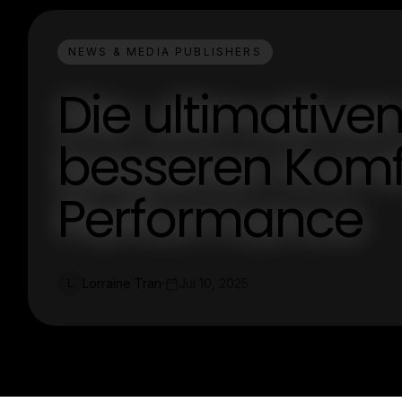
NEWS & MEDIA PUBLISHERS
Die ultimative
besseren Komf
Performance
Lorraine Tran
Jul 10, 2025
L