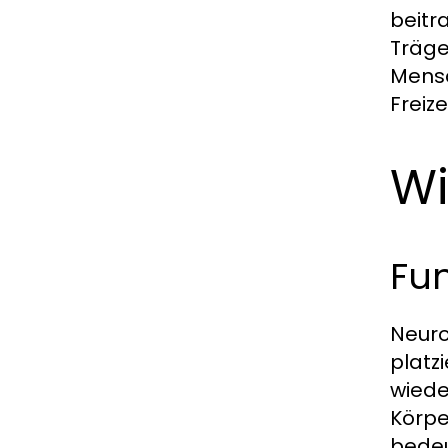
beitr
Träge
Mensc
Freizei
Wi
Fun
Neuro
platz
wiede
Körpe
bedeu