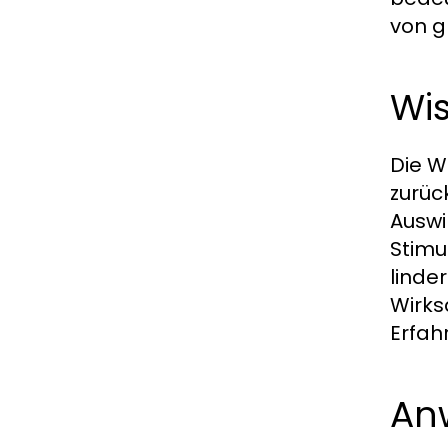
von g
Wi
Die W
zurüc
Auswi
Stimu
linde
Wirks
Erfah
An