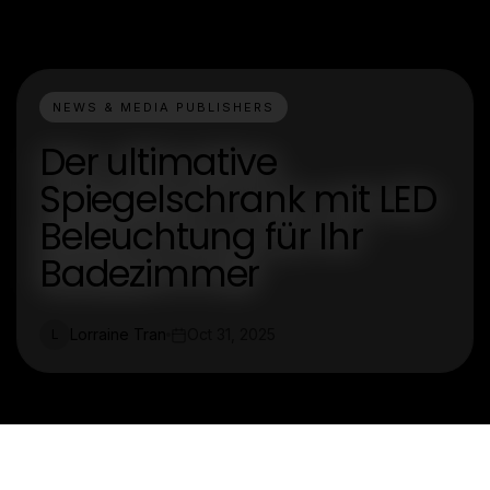
NEWS & MEDIA PUBLISHERS
Der ultimative
Spiegelschrank mit LED
Beleuchtung für Ihr
Badezimmer
Lorraine Tran
Oct 31, 2025
L