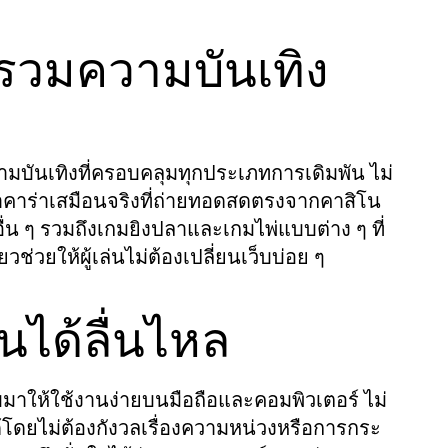
์รวมความบันเทิง
มบันเทิงที่ครอบคลุมทุกประเภทการเดิมพัน ไม่
าคาร่าเสมือนจริงที่ถ่ายทอดสดตรงจากคาสิโน
อื่น ๆ รวมถึงเกมยิงปลาและเกมไพ่แบบต่าง ๆ ที่
่วยให้ผู้เล่นไม่ต้องเปลี่ยนเว็บบ่อย ๆ
นได้ลื่นไหล
มาให้ใช้งานง่ายบนมือถือและคอมพิวเตอร์ ไม่
นได้โดยไม่ต้องกังวลเรื่องความหน่วงหรือการกระ