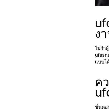
uf
งา
ไม่ว่า
ufasn
แบบได้
คว
uf
ขั้นต