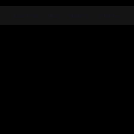
Home Page
News
About Us
Contact us