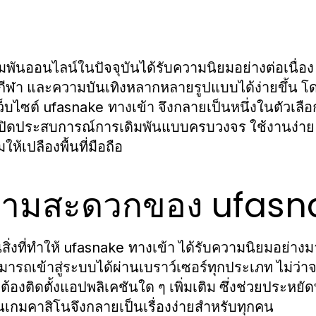
มพันออนไลน์ในปัจจุบันได้รับความนิยมอย่างต่อเนื่อง 
กีฬา และความบันเทิงหลากหลายรูปแบบได้ง่ายขึ้น โดย
ว็บไซต์
จึงกลายเป็นหนึ่งในตัวเลือ
ufasnake ทางเข้า
่เปิดประสบการณ์การเดิมพันแบบครบวงจร ใช้งานง่าย
ิมให้เปลืองพื้นที่มือถือ
ามสะดวกของ ufasna
สิ่งที่ทำให้
ได้รับความนิยมอย่างม
ufasnake ทางเข้า
มารถเข้าสู่ระบบได้ผ่านเบราว์เซอร์ทุกประเภท ไม่ว
ต้องติดตั้งแอปพลิเคชันใด ๆ เพิ่มเติม ซึ่งช่วยประหยัด
่นเกมคาสิโนจึงกลายเป็นเรื่องง่ายสำหรับทุกคน