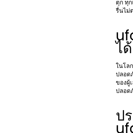
ตุก ทุ
รื่นไม
uf
ได้
ในโลกข
ปลอดภั
ของผู้
ปลอดภั
ปร
uf