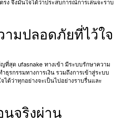
ยตรง จึงมั่นใจได้ว่าประสบการณ์การเล่นจะราบ
ามปลอดภัยที่ไว้ใจ
ญที่สุด
มีระบบรักษาความ
ufasnake ทางเข้า
รทำธุรกรรมทางการเงิน รวมถึงการเข้าสู่ระบบ
ใจได้ว่าทุกอย่างจะเป็นไปอย่างราบรื่นและ
นจริงผ่าน