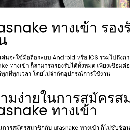
asnake ทางเข้า รองร
น
ผู้เล่นจะใช้มือถือระบบ Android หรือ iOS รวมไปถึงกา
ก็สามารถรองรับได้ทั้งหมด เพียงเชื่อมต่อ
ake ทางเข้า
ทุกที่ทุกเวลา โดยไม่จำกัดอุปกรณ์การใช้งาน
ามง่ายในการสมัครสม
asnake ทางเข้า
อนการสมัครสมาชิกกับ
ก็ไม่ซับซ้อน
ufasnake ทางเข้า